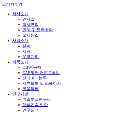
회사소개
인사말
회사연혁
면허 및 등록현황
오시는길
사업소개
설계
시공
운영관리
제품소개
OBW 옹벽
EAR앵커 & SPD공법
잔디마니블록
저류블록 및 스페이서
끼움블록
연구개발
기업부설연구소
핵심기술 현황
연구실적