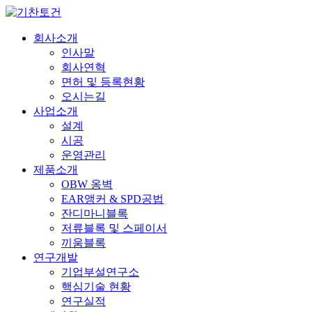
회사소개
인사말
회사연혁
면허 및 등록현황
오시는길
사업소개
설계
시공
운영관리
제품소개
OBW 옹벽
EAR앵커 & SPD공법
잔디마니블록
저류블록 및 스페이서
끼움블록
연구개발
기업부설연구소
핵심기술 현황
연구실적