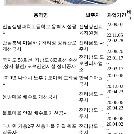
비
용역명
발주처
과업기간
고
22.09.07
전남생명과학고등학교 옹벽 시설공
전남강진교
~
사
육지원청
22.11.05
22.02.28
반남흥덕 마을하수처리장 방류관로
전라남도 나
~
개선공사
주시
22.08.26
전라남도 도
22.01.17
국지도 58호선, 지방도 863호선 순천
로관리사업
~
(상사 황전) 도로안전시설 정비공사
22.03.17
소
20.07.06
2020년 나주시 노후수도미터 교체공
한국수자원
~
사
공사
20.12.02
20.04.23
전라남도 나
동방마을 배수로 개선공사
~
주시
20.06.06
20.04.23
전라남도 나
불로마을 안길 배수로 개선공사
~
주시
20.06.06
20.04.02
다시면 가흥2구 신흥마을 안길 확포
전라남도 나
~
장공사
주시