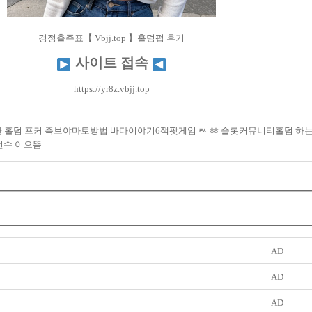
경정출주표【 Vbjj.top 】홀덤펍 후기
사이트 접속
https://yr8z.vbjj.top
산 홀덤 포커 족보야마토방법 바다이야기6잭팟게임 ㄽ ㆅ 슬롯커뮤니티홀덤 하
선수 이으뜸
AD
AD
AD