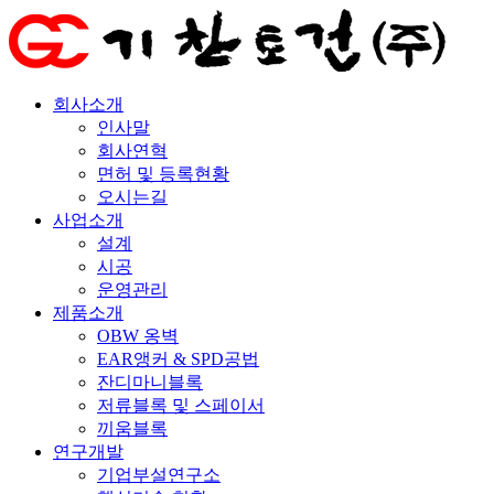
회사소개
인사말
회사연혁
면허 및 등록현황
오시는길
사업소개
설계
시공
운영관리
제품소개
OBW 옹벽
EAR앵커 & SPD공법
잔디마니블록
저류블록 및 스페이서
끼움블록
연구개발
기업부설연구소