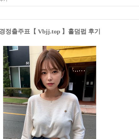
경정출주표【 Vbjj.top 】홀덤펍 후기