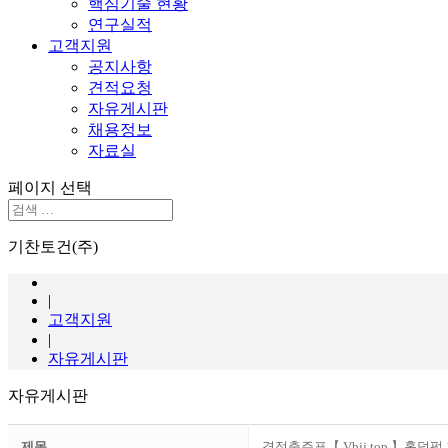
핵심기술 현황
연구실적
고객지원
공지사항
견적요청
자유게시판
채용정보
자료실
페이지 선택
기찬토건(주)
|
고객지원
|
자유게시판
자유게시판
제목
경정출주표【 Vbjj.top 】홀덤펍