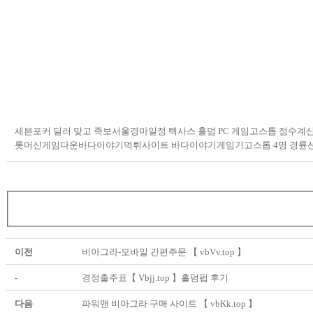
세븐포커 딜러 맞고 족보서울경마일정 텍사스 홀덤 PC 게임고스톱 점수계
롯머신게임다운바다이야기먹튀사이트 바다이야기게임기고스톱 4명 경륜
이전
비아그라-모바일 간편주문 【 vbVv.top 】
-
경정출주표【 Vbjj.top 】홀덤펍 후기
다음
파워맨 비아그라 구매 사이트 【 vbKk.top 】