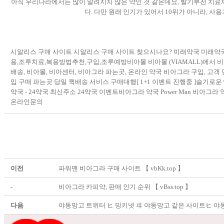
아직 우리나라에서는 많이 알려지지 않은 약인 것 같은데요, 발기부전 치료제 주성
다. 다만 원래 인기가 있어서 10위가 아니라, 
시알리스 구매 사이트 시알리스 구매 사이트 찾으시나요? 미래약국 미래
용,조루치료,복용방법추천,구입,조루예방비아몰 비아몰 (VIAMALL)에서 비
배송, 비아몰, 비아센터, 비아그라 파는곳, 온라인 약국 비아그라 구입, 
입 구매 파는곳 당일 퀵배송 서비스 구매대행[ 1+1 이벤트 진행중 ]슬기로운 
약국 - 24약국 최신주소 24약국 이벤트비아그라 약국 Power Man 비아그라 약
온라인문의
이전
파워맨 비아그라 구매 사이트 【 vbKk.top 】
-
비아그라 카피약, 판매 인기 순위 【 vBss.top 】
다음
야동망고 트위터 ヒ 밍키넷 ヰ 야동망고 같은 사이트ヒ 야동망