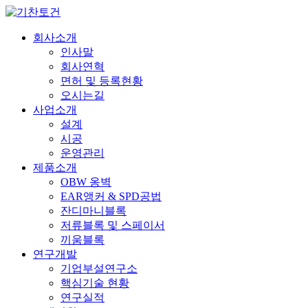
회사소개
인사말
회사연혁
면허 및 등록현황
오시는길
사업소개
설계
시공
운영관리
제품소개
OBW 옹벽
EAR앵커 & SPD공법
잔디마니블록
저류블록 및 스페이서
끼움블록
연구개발
기업부설연구소
핵심기술 현황
연구실적