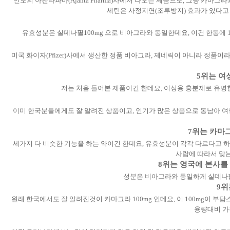
인도의 아잔타파마(Ajanta Pharma)사에서 나오는 제품으로, 그냥 카마그
세틴은 사정지연(조루방지) 효과가 있다고 
유효성분은 실데나필100mg 으로 비아그라와 동일한데요, 이건 한통에 1
미국 화이자(Pfizer)사에서 생산한 정품 비아그라, 제네릭이 아니라 정품이
5위는 여
저는 처음 들어본 제품이긴 한데요, 여성용 흥분제로 유명
이미 한국분들에게도 잘 알려진 상품이고, 인기가 많은 상품으로 동남아 
7위는 카마그
세가지 다 비슷한 기능을 하는 약이긴 한데요, 유효성분이 각각 다르다고 하네
사람에 따라서 맞는
8위는 영국에 본사를 둔
성분은 비아그라와 동일하게 실데나필1
9위
원래 한국에서도 잘 알려진것이 카마그라 100mg 인데요, 이 100mg이 
용량대비 가격