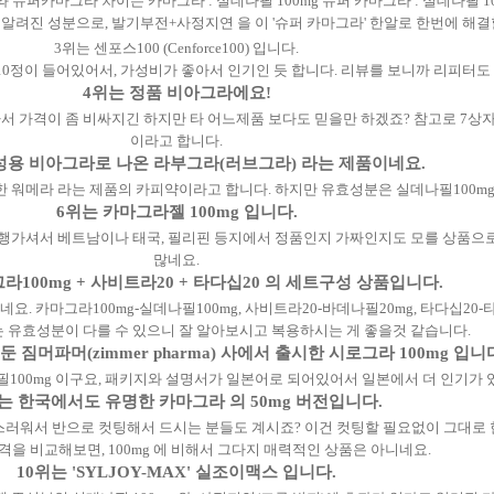
라와 슈퍼카마그라 차이는 카마그라 : 실데나필 100mg 슈퍼 카마그라 : 실데나필 1
알려진 성분으로, 발기부전+사정지연 을 이 '슈퍼 카마그라' 한알로 한번에 해결
3위는 센포스100 (Cenforce100) 입니다.
0정이 들어있어서, 가성비가 좋아서 인기인 듯 합니다. 리뷰를 보니까 리피터도 많
4위는 정품 비아그라에요!
라서 가격이 좀 비싸지긴 하지만 타 어느제품 보다도 믿을만 하겠죠? 참고로 7상자 
이라고 합니다.
성용 비아그라로 나온 라부그라(러브그라) 라는 제품이네요.
한 워메라 라는 제품의 카피약이라고 합니다. 하지만 유효성분은 실데나필100mg
6위는 카마그라젤 100mg 입니다.
여행가셔서 베트남이나 태국, 필리핀 등지에서 정품인지 가짜인지도 모를 상품으
많네요.
라100mg + 사비트라20 + 타다십20 의 세트구성 상품입니다.
요. 카마그라100mg-실데나필100mg, 사비트라20-바데나필20mg, 타다십20
 유효성분이 다를 수 있으니 잘 알아보시고 복용하시는 게 좋을것 같습니다.
 짐머파머(zimmer pharma) 사에서 출시한 시로그라 100mg 입니
00mg 이구요, 패키지와 설명서가 일본어로 되어있어서 일본에서 더 인기가 있
는 한국에서도 유명한 카마그라 의 50mg 버전입니다.
부담스러워서 반으로 컷팅해서 드시는 분들도 계시죠? 이건 컷팅할 필요없이 그대로 
을 비교해보면, 100mg 에 비해서 그다지 매력적인 상품은 아니네요.
10위는 'SYLJOY-MAX' 실조이맥스 입니다.