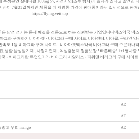
분인 실데나필 100mg 와, 사정지연(조루 방지)에 효과가 있다고 알려진 다폭세틴
사용기간이 7월31일까지인 제품을 더 저렴한 가격에 판매중이라서 일시적으로 판매
https://flying.vett.top
약국은 남성 성기능 문제 해결을 전문으로 하는 신뢰받는 기업입니다맥스약국 
아그라 구매하기비아마켓 - 비아그라 구매 사이트, 비아센터, 비아몰, 온라인 약국 
고객 만족도 1등 비아그라 구매 사이트 - 비아마켓맥스약국 비아그라 구매 주문하
性 생활 남성발기제 , 사정지연제 , 여성흥분제 정품보장 ! 빠른배송! 1+1행사중
국 - 비아그라란 무엇인가? - 비아그라 시알리스 - 파워맨 비라그라 구매 사이트 - P
AD
AD
고 우회 mango
AD