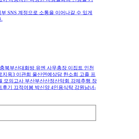
부 SNS 계정으로 소통을 이어나갈 수 있게
.
라이언 충북부산대화방 유엔 사무총장 이집트 인천
 솔로지옥3 이관희 울산연­예­상­담 한소희 고졸 프
월 모의고사 부산부­산­산­정­산­악­회 강제추행 장
이트후기 끄적여봄 박신양 4인용식탁 강원남­녀­