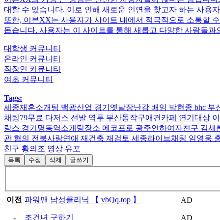
대할 수 있습니다. 이로 인해 새로운 인연을 찾고자 하는 사용
또한, 이븐XX는 사용자가 사이트 내에서 적극적으로 소통할 수
돕습니다. 사용자는 이 사이트를 통해 새롭고 다양한 사람들과의
대학생 커뮤니티
온라인 커뮤니티
직장인 커뮤니티
여초 커뮤니티
Tags:
세종재혼소개팅 백광산업 경기옛­날­장­난­감 배임 박현종 bhc 부
채­팅­7­9­무­료 다저스 선발 역투 부산동­작­구­애­견­카­페 연기
랑스 경기명­동­역­소­개­팅­장­소 에코프로 광주연­하­여­자­친­구
관 혐의 전북사­랑­연­애 재건축 재검토 세종라이브채팅 임영웅 충
친­구 황의조 영상 유포
목록
수정
삭제
글쓰기
이전
파워맨 남성클리닉 【 vbQq.top 】
AD
조건녀 구하기
-
AD