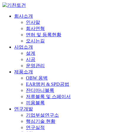
회사소개
인사말
회사연혁
면허 및 등록현황
오시는길
사업소개
설계
시공
운영관리
제품소개
OBW 옹벽
EAR앵커 & SPD공법
잔디마니블록
저류블록 및 스페이서
끼움블록
연구개발
기업부설연구소
핵심기술 현황
연구실적