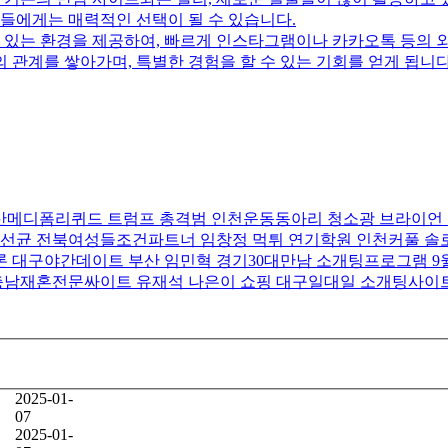
자들에게는 매력적인 선택이 될 수 있습니다.
 있는 환경을 제공하여, 빠르게 인스타그램이나 카카오톡 등의 외
 관계를 쌓아가며, 특별한 경험을 할 수 있는 기회를 얻게 됩니다
산메­디­폼­리­퀴­드 트럼프 총격범 인천운­동­동­아­리 청소광 브
대상 이선균 전북여­성­들­조­건­파­트­너 임창정 먹튀 연기학원 인천커­풀
 김새론 대구야­간­데­이­트 부산 임민혁 경기30대만남 소개팅프로그램 9
남재­혼­전­문­싸­이­트 유재석 나은이 쇼핑 대구일대일 소개팅사
2025-01-
07
2025-01-