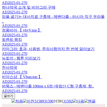
AD
2025-01-27
0
하나약국 소개 및 비아그라 구매
AD
2025-01-27
0
암을 굶기는 대사치료 구충제 - 메벤다졸 - 러시아 직구 우라몰
..
AD
2025-01-27
0
정품비아 【 vbvV.top 】
AD
2025-01-27
0
토렌트 랭킹
AD
2025-01-27
0
카마그라: 효과, 사용법, 주의사항까지 한 번에 알아보기
AD
2025-01-27
0
뉴토끼 - 웹툰 미리보기
AD
2025-01-27
0
천사약국
AD
2025-01-27
0
비아스샵 【 Vbqq.top 】
AD
2025-01-27
0
버목스 - 메벤다졸 100mg x 6정 (유럽산 C형 구충제, 항..
AD
2025-01-27
0
글쓰기
31589
31590
31591
31592