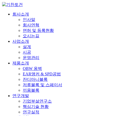
회사소개
인사말
회사연혁
면허 및 등록현황
오시는길
사업소개
설계
시공
운영관리
제품소개
OBW 옹벽
EAR앵커 & SPD공법
잔디마니블록
저류블록 및 스페이서
끼움블록
연구개발
기업부설연구소
핵심기술 현황
연구실적